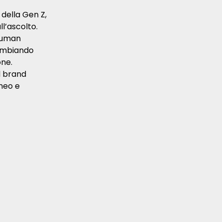
della Gen Z,
l’ascolto.
 Human
cambiando
one.
il brand
neo e