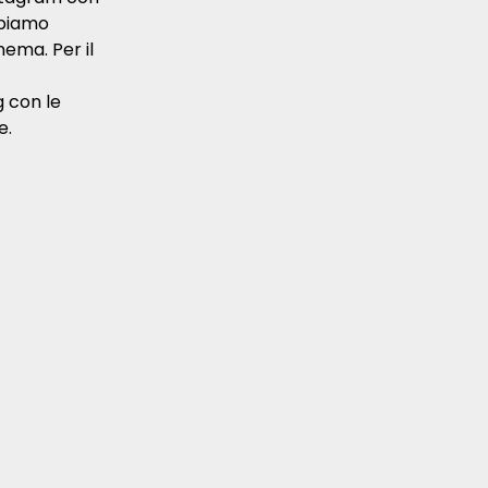
bbiamo
ema. Per il
g con le
e.