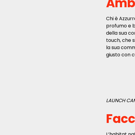
Amb
Chi è Azzur
profumo e b
della sua co
touch, che s
la sua commu
giusto con c
LAUNCH CA
Facc
L’habitat na