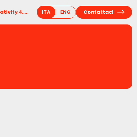
tivity 4....
ITA
ENG
Contattaci