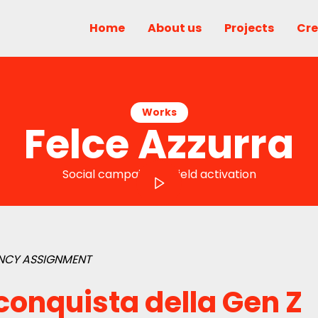
Home
About us
Projects
Crea
Works
Felce Azzurra
Social campaign, onfield activation
ENCY ASSIGNMENT
 conquista della Gen Z