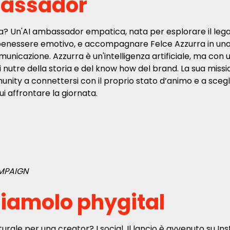
assador
ra? Un'AI ambassador empatica, nata per esplorare il leg
enessere emotivo, e accompagnare Felce Azzurra in una
municazione. Azzurra è un'intelligenza artificiale, ma co
i nutre della storia e del know how del brand. La sua miss
nity a connettersi con il proprio stato d’animo e a scegl
ui affrontare la giornata.
MPAIGN
iamolo phygital
turale per una creator? I social. Il lancio è avvenuto su I