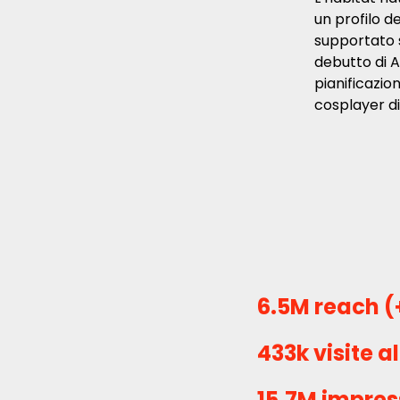
un profilo d
supportato 
debutto di 
pianificazio
cosplayer di
6.5M reach (
433k visite a
15.7M impres