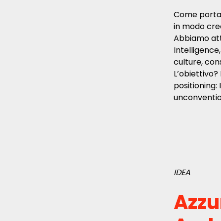
Come portar
in modo cred
Abbiamo atti
Intelligenc
culture, con
L’obiettivo?
positioning
unconventio
IDEA
Azzu