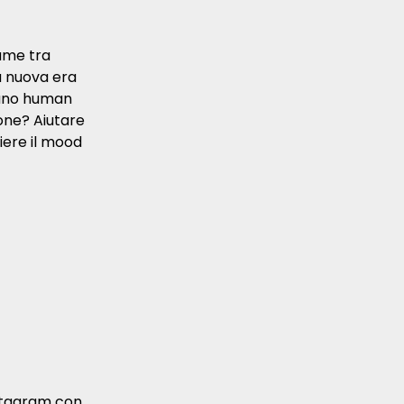
ame tra
 nuova era
n uno human
ione? Aiutare
iere il mood
nstagram con